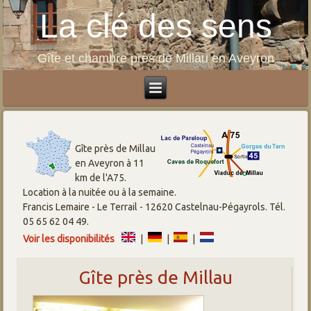
La clé des sens
Gîte et chambre près de Millau en Aveyron
Gîte près de Millau
en Aveyron à 11
km de l'A75.
Location à la nuitée ou à la semaine.
Francis Lemaire - Le Terrail - 12620 Castelnau-Pégayrols. Tél.
05 65 62 04 49.
Voir les disponibilités
|
|
|
Gîte près de Millau